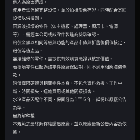
他人為原因造成。
使用者需保留完整設備，並於拍攝影像存證，同時配合寄回
設備以供檢測。
因漏液損壞的零件（如主機板、處理器、顯示卡、電源
等），需經本公司或該零件製造商檢驗確認。
賠償金額以相同等級與功能的產品市值與折舊後價值核定，
賠償等值產品。
無法維修的零件，需提供有效購買憑證以核定價值。
若損壞零件已超過該零件原廠保固期，則不適用相應賠償條
款。
賠償僅限硬體與相關零件本身，不包含資料救援、工作中
斷、時間損失、運輸費用或其他間接損害。
水冷產品因配件不同，保固分為 1 至 5 年，詳情以原廠公告
為準。
最終解釋權
本規範之最終解釋權歸屬原廠，並以原廠最新公告內容為依
據。