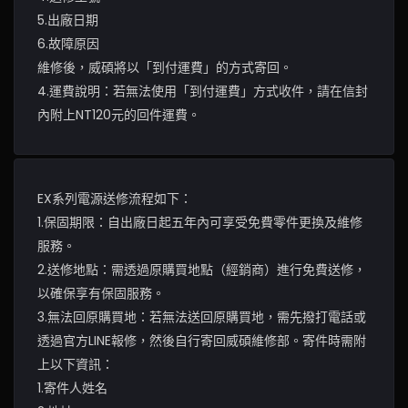
5.出廠日期
6.故障原因
維修後，威碩將以「到付運費」的方式寄回。
4.運費說明：若無法使用「到付運費」方式收件，請在信封
內附上NT120元的回件運費。
EX系列電源送修流程如下：
1.保固期限：自出廠日起五年內可享受免費零件更換及維修
服務。
2.送修地點：需透過原購買地點（經銷商）進行免費送修，
以確保享有保固服務。
3.無法回原購買地：若無法送回原購買地，需先撥打電話或
透過官方LINE報修，然後自行寄回威碩維修部。寄件時需附
上以下資訊：
1.寄件人姓名