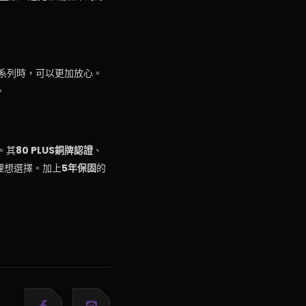
T系列時，可以更加放心。
。
。其
80 PLUS銅牌認證
、
理想選擇。加上
5年保固
的