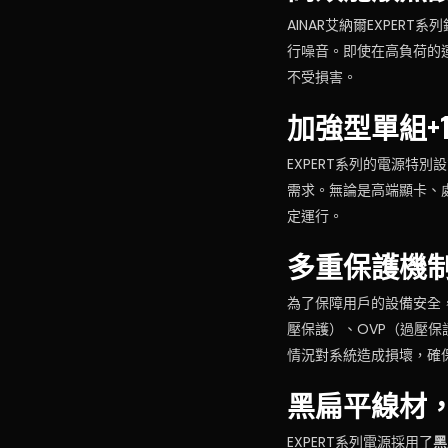
AINAR艾納爾EXPERT
行噪音。即使在高負荷的
不受損害。
加強型單組+
EXPERT系列的電源特別
需求。無論是高端顯卡、處
定運行。
多重保護機
為了保障用戶的設備安全，A
壓保護）、OVP（過壓保
情況對系統造成損壞，確
黑扁平線材
EXPERT系列電源採用了
黑