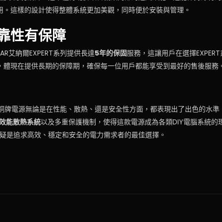
用。這樣的設計使得整體系統更加美觀，同時便於安裝與管理。
靠性有保障
AR艾納爾EXPERT系列提供長達
5年的保固
服務，這讓用戶在選擇EXPER
，體現在提供長期的保障期，確保每一位用戶都能享受到最好的售後服務
RT系列銅牌電源無論是在性能、散熱、還是安全性方面，都表現出了出色的水準
效能散熱系統
以及多重保護機制，使得這款電源成為各類DIY電腦系統的
源無疑是追求高效、穩定和安全的電力需求者的最佳選擇。