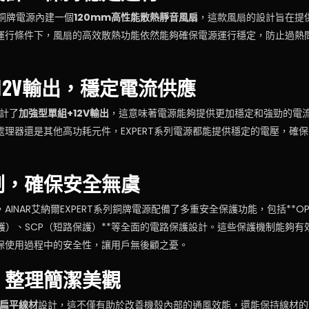
系列銅牌電源內建一個
120mm高性能散熱靜音風扇
，這款風扇的設計旨在提
運行條件下，風扇的高效散熱功能依然能夠確保電源運行穩定，防止過熱
12V輸出，穩定電流供應
設計了
加強型單組+12V輸出
，這意味著電源能夠提供更加穩定和強勁的電
理器還是其他高功耗元件，EXPERT系列電源都能提供穩定的電壓，確
制，確保安全無虞
INAR艾納爾EXPERT系列銅牌電源配備了多重安全保護功能，包括**O
護）、SCP（短路保護）**等全面的電路保護設計。這些保護機制能夠
保使用過程中的安全性，讓用戶無後顧之憂。
，整理簡潔美觀
扁平線材
設計，這不僅有助於改善機殼內部的通風效能，還能保持線材的