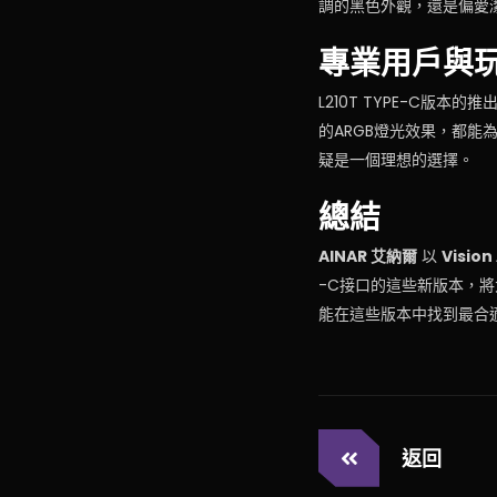
調的黑色外觀，還是偏愛
專業用戶與
L210T TYPE-C版
的ARGB燈光效果，都
疑是一個理想的選擇。
總結
AINAR 艾納爾
以
Visio
-C接口的這些新版本，
能在這些版本中找到最合
返回